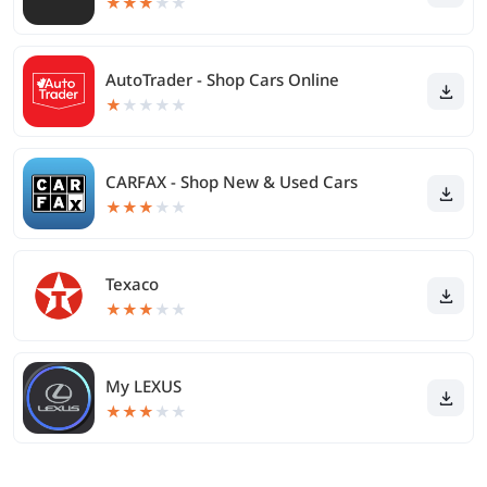
★
★
★
★
★
AutoTrader - Shop Cars Online
★
★
★
★
★
CARFAX - Shop New & Used Cars
★
★
★
★
★
Texaco
★
★
★
★
★
My LEXUS
★
★
★
★
★