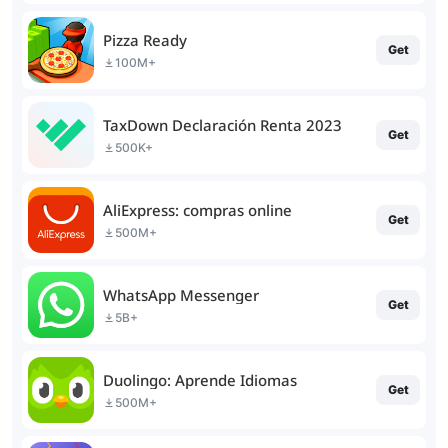
Pizza Ready
Get
100M+
TaxDown Declaración Renta 2023
Get
500K+
AliExpress: compras online
Get
500M+
WhatsApp Messenger
Get
5B+
Duolingo: Aprende Idiomas
Get
500M+