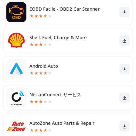
EOBD Facile - OBD2 Car Scanner
★
★
★
★
★
Shell: Fuel, Charge & More
★
★
★
★
★
Android Auto
★
★
★
★
★
NissanConnect サービス
★
★
★
★
★
AutoZone Auto Parts & Repair
★
★
★
★
★