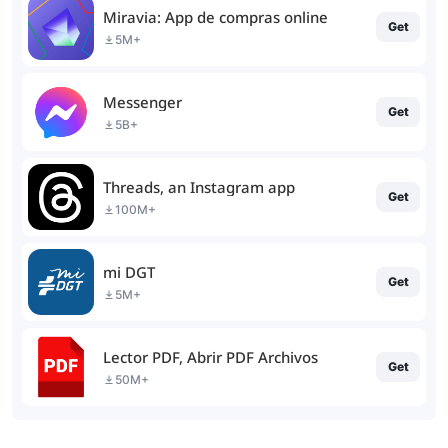
Miravia: App de compras online
Get
5M+
Messenger
Get
5B+
Threads, an Instagram app
Get
100M+
mi DGT
Get
5M+
Lector PDF, Abrir PDF Archivos
Get
50M+