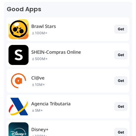
Good Apps
Brawl Stars
Get
100M+
SHEIN-Compras Online
Get
500M+
Cl@ve
Get
10M+
Agencia Tributaria
Get
5M+
Disney+
Get