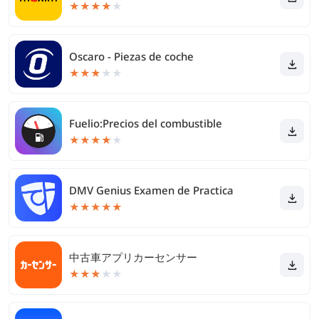
★
★
★
★
★
Oscaro - Piezas de coche
★
★
★
★
★
Fuelio:Precios del combustible
★
★
★
★
★
DMV Genius Examen de Practica
★
★
★
★
★
中古車アプリカーセンサー
★
★
★
★
★