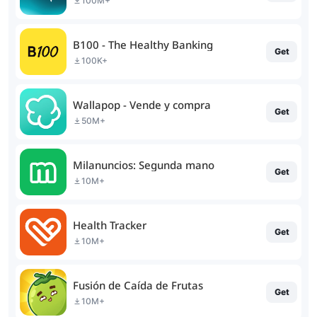
100M+
B100 - The Healthy Banking
Get
100K+
Wallapop - Vende y compra
Get
50M+
Milanuncios: Segunda mano
Get
10M+
Health Tracker
Get
10M+
Fusión de Caída de Frutas
Get
10M+