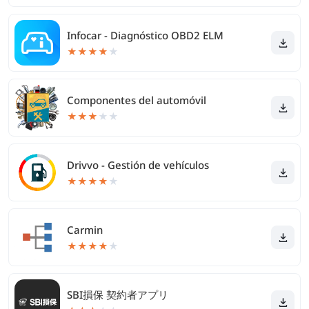
Infocar - Diagnóstico OBD2 ELM
★
★
★
★
★
Componentes del automóvil
★
★
★
★
★
Drivvo - Gestión de vehículos
★
★
★
★
★
Carmin
★
★
★
★
★
SBI損保 契約者アプリ