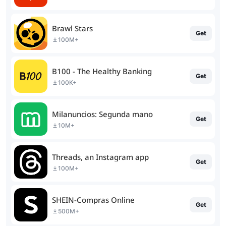
Brawl Stars
Get
100M+
B100 - The Healthy Banking
Get
100K+
Milanuncios: Segunda mano
Get
10M+
Threads, an Instagram app
Get
100M+
SHEIN-Compras Online
Get
500M+