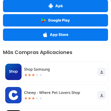
Apk
Google Play
App Store
Más Compras Aplicaciones
Shop Samsung
★
★
★
★
★
Chewy - Where Pet Lovers Shop
★
★
★
★
★