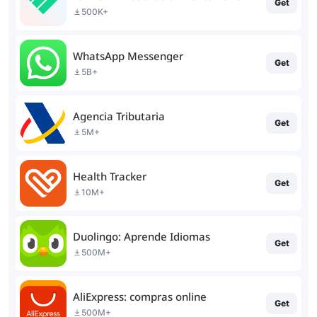
Get
500K+
WhatsApp Messenger
Get
5B+
Agencia Tributaria
Get
5M+
Health Tracker
Get
10M+
Duolingo: Aprende Idiomas
Get
500M+
AliExpress: compras online
Get
500M+