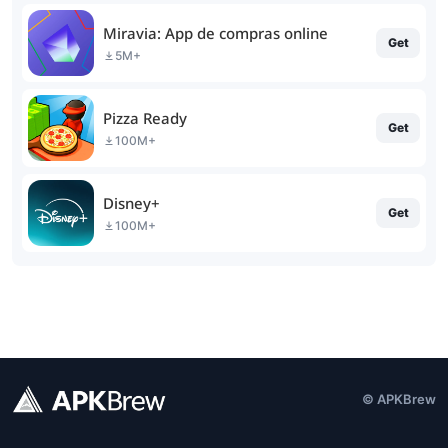
Miravia: App de compras online
Get
5M+
Pizza Ready
Get
100M+
Disney+
Get
100M+
© APKBrew