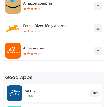
Amazon compras
★
★
★
★
★
Fetch: Diversión y ahorros
★
★
★
★
★
Alibaba.com
★
★
★
★
★
Good Apps
mi DGT
Get
5M+