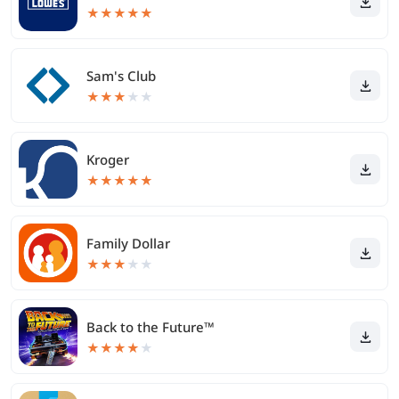
★
★
★
★
★
Sam's Club
★
★
★
★
★
Kroger
★
★
★
★
★
Family Dollar
★
★
★
★
★
Back to the Future™
★
★
★
★
★