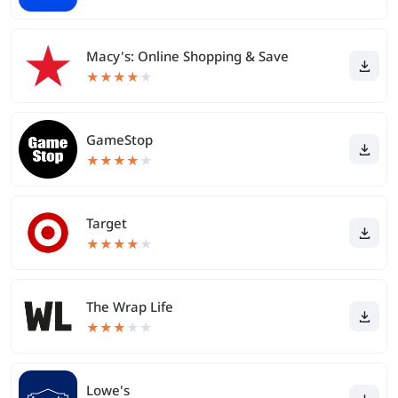
Macy's: Online Shopping & Save
★
★
★
★
★
GameStop
★
★
★
★
★
Target
★
★
★
★
★
The Wrap Life
★
★
★
★
★
Lowe's