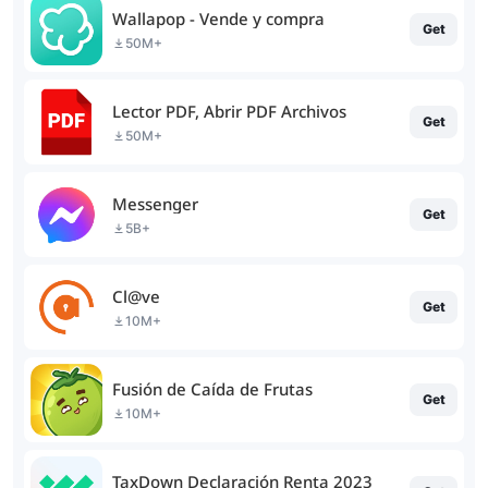
Wallapop - Vende y compra
Get
50M+
Lector PDF, Abrir PDF Archivos
Get
50M+
Messenger
Get
5B+
Cl@ve
Get
10M+
Fusión de Caída de Frutas
Get
10M+
TaxDown Declaración Renta 2023