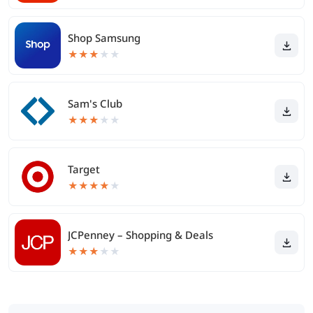
Shop Samsung
★
★
★
★
★
Sam's Club
★
★
★
★
★
Target
★
★
★
★
★
JCPenney – Shopping & Deals
★
★
★
★
★