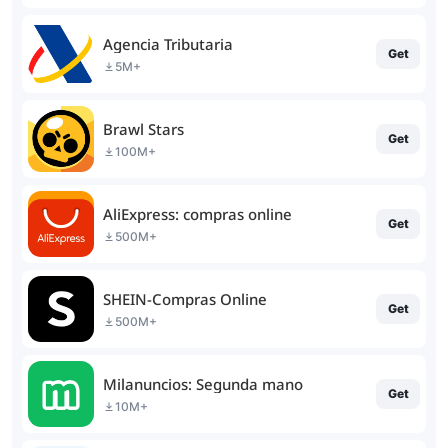
Agencia Tributaria
Get
5M+
Brawl Stars
Get
100M+
AliExpress: compras online
Get
500M+
SHEIN-Compras Online
Get
500M+
Milanuncios: Segunda mano
Get
10M+