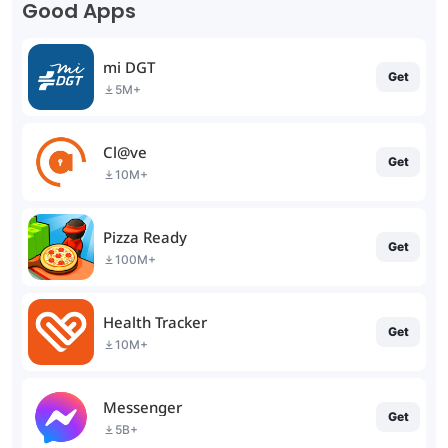
Good Apps
mi DGT
Get
5M+
Cl@ve
Get
10M+
Pizza Ready
Get
100M+
Health Tracker
Get
10M+
Messenger
Get
5B+