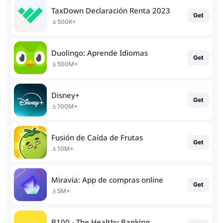
TaxDown Declaración Renta 2023
Get
500K+
Duolingo: Aprende Idiomas
Get
500M+
Disney+
Get
100M+
Fusión de Caída de Frutas
Get
10M+
Miravia: App de compras online
Get
5M+
B100 - The Healthy Banking