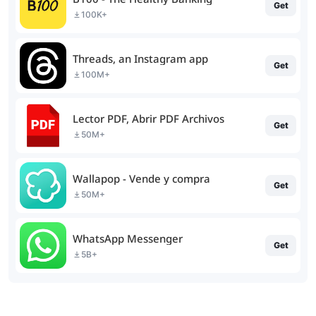
Get
100K+
Threads, an Instagram app
Get
100M+
Lector PDF, Abrir PDF Archivos
Get
50M+
Wallapop - Vende y compra
Get
50M+
WhatsApp Messenger
Get
5B+