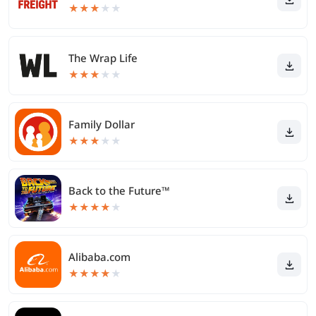
★
★
★
★
★
The Wrap Life
★
★
★
★
★
Family Dollar
★
★
★
★
★
Back to the Future™
★
★
★
★
★
Alibaba.com
★
★
★
★
★