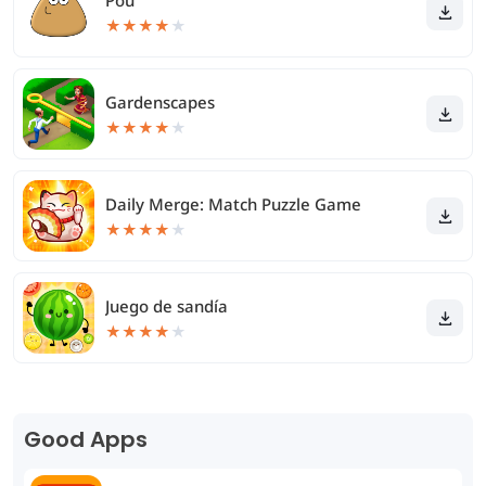
Pou
★
★
★
★
★
Gardenscapes
★
★
★
★
★
Daily Merge: Match Puzzle Game
★
★
★
★
★
Juego de sandía
★
★
★
★
★
Good Apps