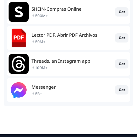
SHEIN-Compras Online
Get
500M+
Lector PDF, Abrir PDF Archivos
Get
50M+
Threads, an Instagram app
Get
100M+
Messenger
Get
5B+