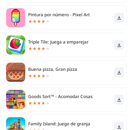
Pintura por número - Pixel Art
★
★
★
★
★
Triple Tile: Juega a emparejar
★
★
★
★
★
Buena pizza, Gran pizza
★
★
★
★
★
Goods Sort™ - Acomodar Cosas
★
★
★
★
★
Family Island: Juego de granja