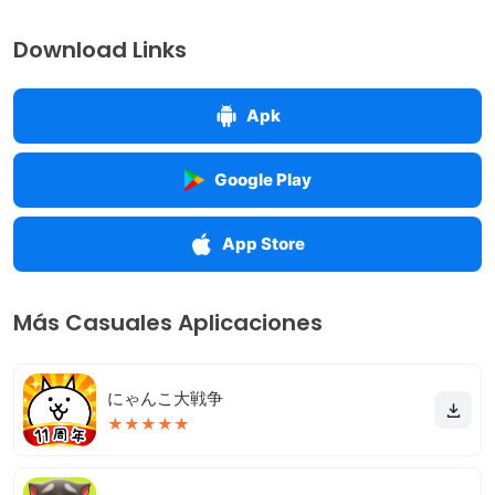
Download Links
Apk
Google Play
App Store
Más Casuales Aplicaciones
にゃんこ大戦争
★
★
★
★
★