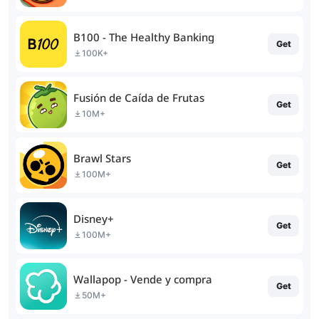
B100 - The Healthy Banking
Get
100K+
Fusión de Caída de Frutas
Get
10M+
Brawl Stars
Get
100M+
Disney+
Get
100M+
Wallapop - Vende y compra
Get
50M+