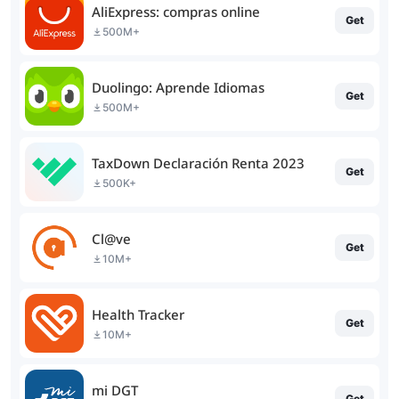
AliExpress: compras online
Get
500M+
Duolingo: Aprende Idiomas
Get
500M+
TaxDown Declaración Renta 2023
Get
500K+
Cl@ve
Get
10M+
Health Tracker
Get
10M+
mi DGT
Get