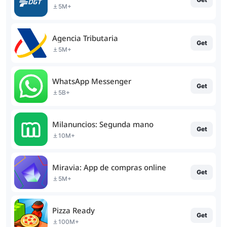
5M+
Agencia Tributaria
Get
5M+
WhatsApp Messenger
Get
5B+
Milanuncios: Segunda mano
Get
10M+
Miravia: App de compras online
Get
5M+
Pizza Ready
Get
100M+