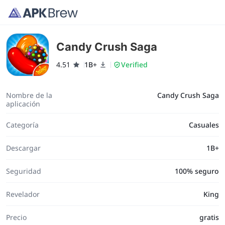
Candy Crush Saga
4.51
1B+
Verified
Nombre de la
Candy Crush Saga
aplicación
Categoría
Casuales
Descargar
1B+
Seguridad
100% seguro
Revelador
King
Precio
gratis