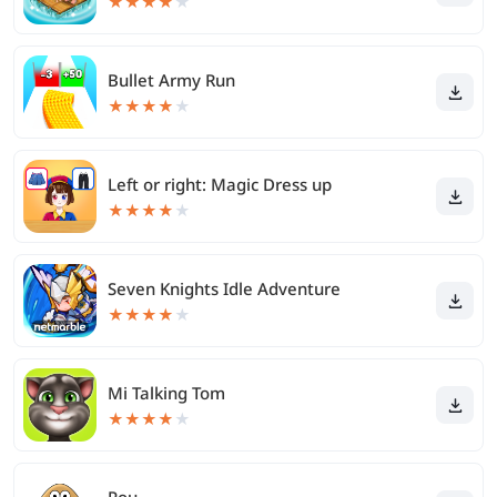
★
★
★
★
★
Bullet Army Run
★
★
★
★
★
Left or right: Magic Dress up
★
★
★
★
★
Seven Knights Idle Adventure
★
★
★
★
★
Mi Talking Tom
★
★
★
★
★