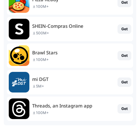
Get
100M+
SHEIN-Compras Online
Get
500M+
Brawl Stars
Get
100M+
mi DGT
Get
5M+
Threads, an Instagram app
Get
100M+