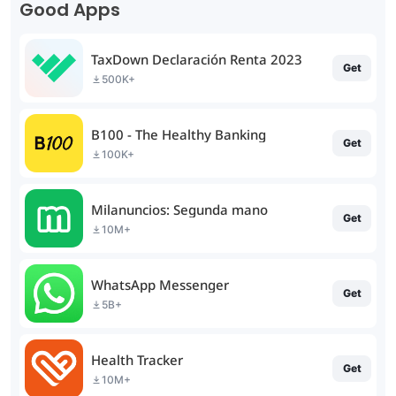
Good Apps
TaxDown Declaración Renta 2023
Get
500K+
B100 - The Healthy Banking
Get
100K+
Milanuncios: Segunda mano
Get
10M+
WhatsApp Messenger
Get
5B+
Health Tracker
Get
10M+