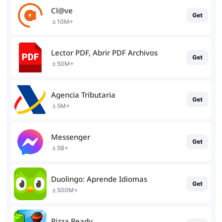
Cl@ve
Get
10M+
Lector PDF, Abrir PDF Archivos
Get
50M+
Agencia Tributaria
Get
5M+
Messenger
Get
5B+
Duolingo: Aprende Idiomas
Get
500M+
Pizza Ready