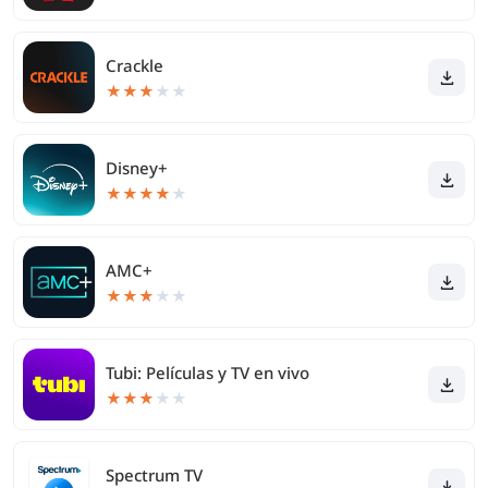
Crackle
★
★
★
★
★
Disney+
★
★
★
★
★
AMC+
★
★
★
★
★
Tubi: Películas y TV en vivo
★
★
★
★
★
Spectrum TV