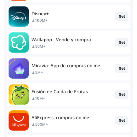
Disney+
Get
100M+
Wallapop - Vende y compra
Get
50M+
Miravia: App de compras online
Get
5M+
Fusión de Caída de Frutas
Get
10M+
AliExpress: compras online
Get
500M+