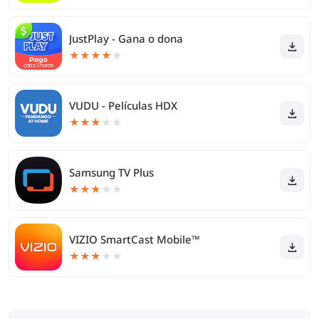
JustPlay - Gana o dona
★
★
★
★
★
VUDU - Películas HDX
★
★
★
★
★
Samsung TV Plus
★
★
★
★
★
VIZIO SmartCast Mobile™
★
★
★
★
★