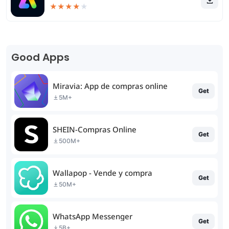
★
★
★
★
★
Good Apps
Miravia: App de compras online
Get
5M+
SHEIN-Compras Online
Get
500M+
Wallapop - Vende y compra
Get
50M+
WhatsApp Messenger
Get
5B+