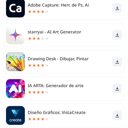
Adobe Capture: Herr. de Ps, Ai
★
★
★
★
★
starryai - AI Art Generator
★
★
★
★
★
Drawing Desk - Dibujar, Pintar
★
★
★
★
★
IA ARTA: Generador de arte
★
★
★
★
★
Diseño Gráficos: VistaCreate
★
★
★
★
★