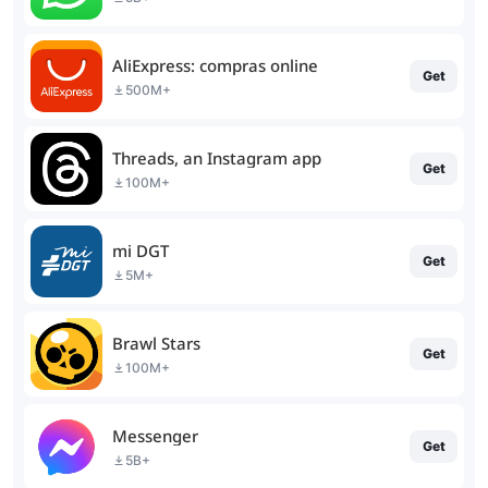
AliExpress: compras online
Get
500M+
Threads, an Instagram app
Get
100M+
mi DGT
Get
5M+
Brawl Stars
Get
100M+
Messenger
Get
5B+