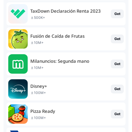
TaxDown Declaración Renta 2023
Get
500K+
Fusión de Caída de Frutas
Get
10M+
Milanuncios: Segunda mano
Get
10M+
Disney+
Get
100M+
Pizza Ready
Get
100M+