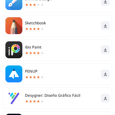
★
★
★
★
★
Sketchbook
★
★
★
★
★
ibis Paint
★
★
★
★
★
PENUP
★
★
★
★
★
Desygner: Diseño Gráfico Fácil
★
★
★
★
★