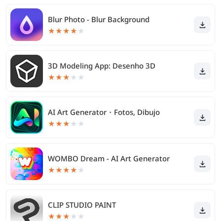
Blur Photo - Blur Background
★
★
★
★
★
3D Modeling App: Desenho 3D
★
★
★
★
★
AI Art Generator・Fotos, Dibujo
★
★
★
★
★
WOMBO Dream - AI Art Generator
★
★
★
★
★
CLIP STUDIO PAINT
★
★
★
★
★