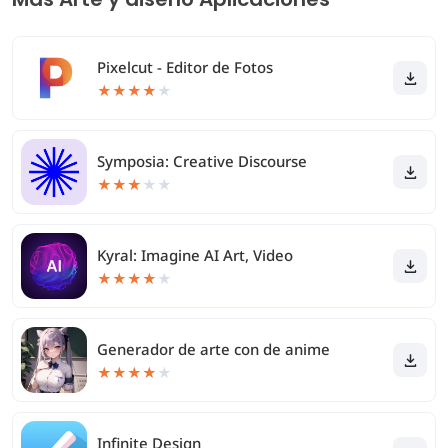
Pixelcut - Editor de Fotos
★
★
★
★
★
Symposia: Creative Discourse
★
★
★
★
★
Kyral: Imagine AI Art, Video
★
★
★
★
★
Generador de arte con de anime
★
★
★
★
★
Infinite Design