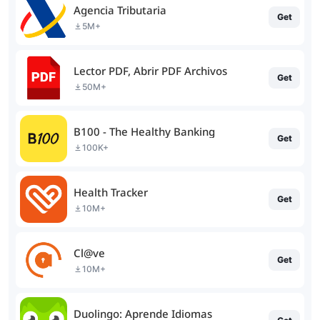
Agencia Tributaria
Get
5M+
Lector PDF, Abrir PDF Archivos
Get
50M+
B100 - The Healthy Banking
Get
100K+
Health Tracker
Get
10M+
Cl@ve
Get
10M+
Duolingo: Aprende Idiomas