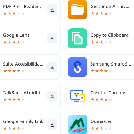
PDF Pro - Reader & Maker
Gestor de Archivos Simple Pro
★
★
★
★
★
★
★
★
★
★
Google Lens
Copy to Clipboard
★
★
★
★
★
★
★
★
★
★
Suite Accesibilidad Android
Samsung Smart Switch Mobile
★
★
★
★
★
★
★
★
★
★
TalkBae - Al girlfriend
Cast for Chromecast & TV Cast
★
★
★
★
★
★
★
★
★
★
Google Family Link
Odmaster
★
★
★
★
★
★
★
★
★
★