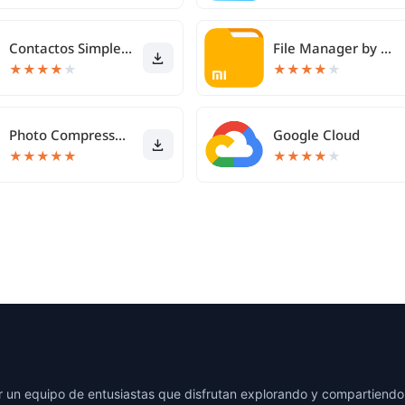
Contactos Simples Pro
File Manager by Xiaomi
★
★
★
★
★
★
★
★
★
★
Photo Compressor and Resizer
Google Cloud
★
★
★
★
★
★
★
★
★
★
 un equipo de entusiastas que disfrutan explorando y compartiendo 