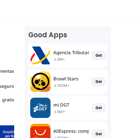
Good Apps
Agencia Tributaria
Get
5M+
ientas
Brawl Stars
Get
seguro
100M+
gratis
mi DGT
Get
5M+
AliExpress: compras online
Get
500M+