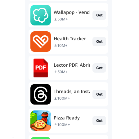
Wallapop - Vende y compra
Get
50M+
Health Tracker
Get
10M+
Lector PDF, Abrir PDF Archivos
Get
50M+
Threads, an Instagram app
Get
100M+
Pizza Ready
Get
100M+