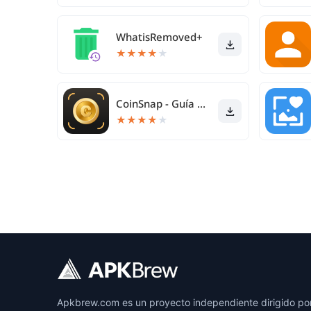
WhatisRemoved+
★
★
★
★
★
CoinSnap - Guía de valores
★
★
★
★
★
Apkbrew.com es un proyecto independiente dirigido por