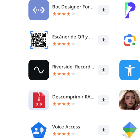
Bot Designer For Discord
★
★
★
★
★
Escáner de QR y Código Barras
★
★
★
★
★
Riverside: Record podcasts
★
★
★
★
★
Descomprimir RAR / ZIP, Unzip
★
★
★
★
★
Voice Access
★
★
★
★
★