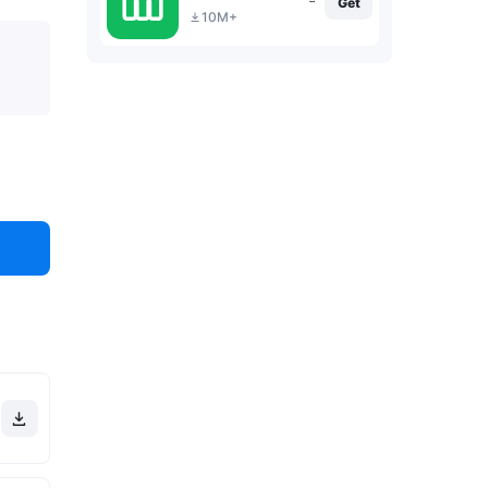
Get
10M+