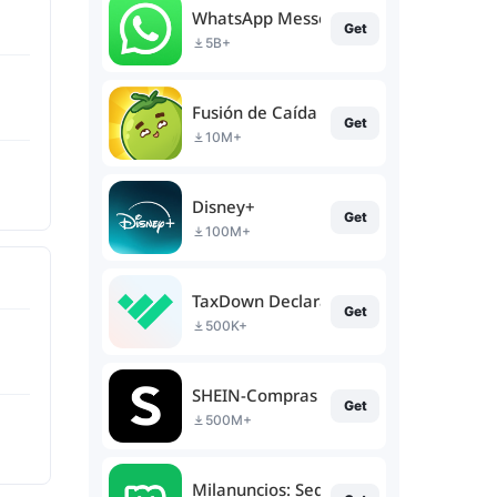
WhatsApp Messenger
Get
5B+
Fusión de Caída de Frutas
Get
10M+
Disney+
Get
100M+
TaxDown Declaración Renta 2023
Get
500K+
SHEIN-Compras Online
Get
500M+
Milanuncios: Segunda mano