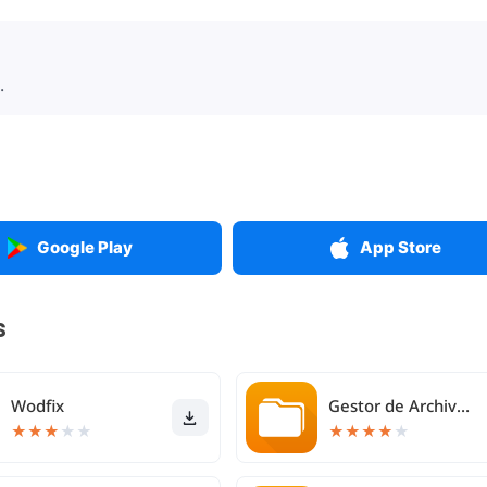
.
Google Play
App Store
s
Wodfix
Gestor de Archivos Simple
★
★
★
★
★
★
★
★
★
★