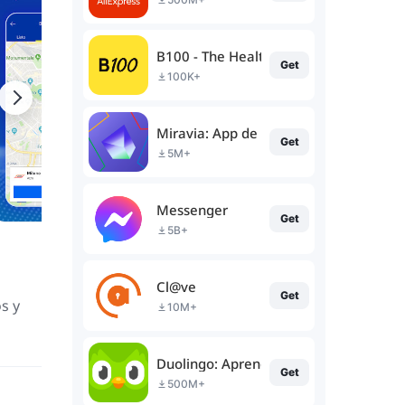
B100 - The Healthy Banking
Get
100K+
Miravia: App de compras online
Get
5M+
Messenger
Get
5B+
Cl@ve
Get
s y
10M+
Duolingo: Aprende Idiomas
Get
500M+