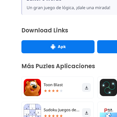
Un gran juego de lógica, ¡dale una mirada!
Download Links
Apk
Más Puzles Aplicaciones
Toon Blast
★
★
★
★
★
Sudoku Juegos de rompecabezas
★
★
★
★
★