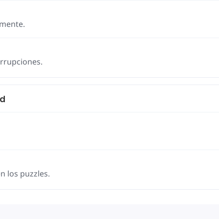
lmente.
errupciones.
ad
n los puzzles.