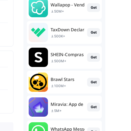
Wallapop - Vende y compra
Get
50M+
TaxDown Declaración Renta 2023
Get
500K+
SHEIN-Compras Online
Get
500M+
Brawl Stars
Get
100M+
Miravia: App de compras online
Get
5M+
WhatsApp Messenger