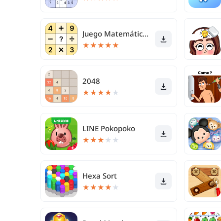
Juego Matemático, Crossmath
★
★
★
★
★
2048
★
★
★
★
★
LINE Pokopoko
★
★
★
★
★
Hexa Sort
★
★
★
★
★