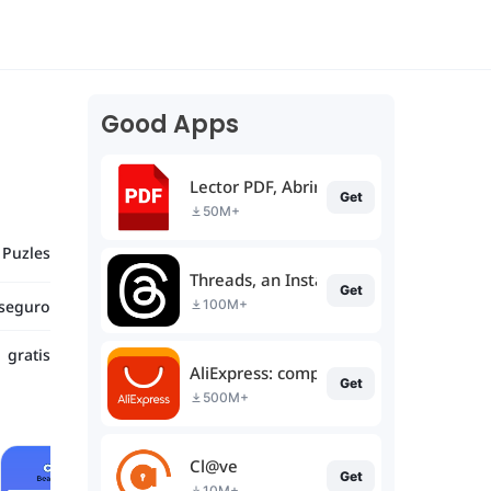
Good Apps
Lector PDF, Abrir PDF Archivos
Get
50M+
Puzles
Threads, an Instagram app
Get
seguro
100M+
gratis
AliExpress: compras online
Get
500M+
Cl@ve
Get
10M+