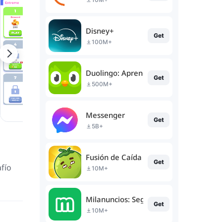
Disney+
Get
100M+
Duolingo: Aprende Idiomas
Get
500M+
Messenger
Get
5B+
Fusión de Caída de Frutas
Get
afío
10M+
Milanuncios: Segunda mano
Get
10M+