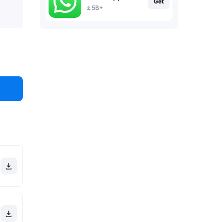
Get
5B+