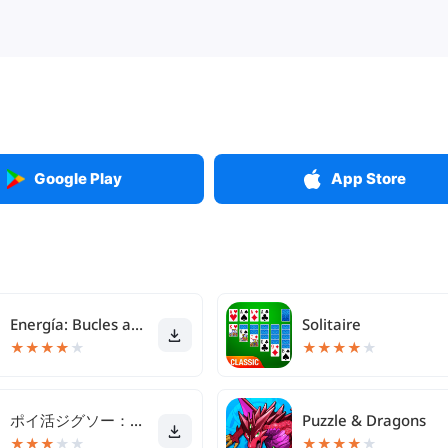
Google Play
App Store
Energía: Bucles antiestrés
Solitaire
★
★
★
★
★
★
★
★
★
★
ポイ活ジグソー：ポイントが稼げるパズルゲーム
Puzzle & Dragons
★
★
★
★
★
★
★
★
★
★