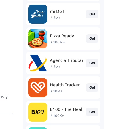
mi DGT
Get
5M+
Pizza Ready
Get
100M+
Agencia Tributaria
Get
5M+
Health Tracker
Get
10M+
as y
B100 - The Healthy Banking
Get
100K+