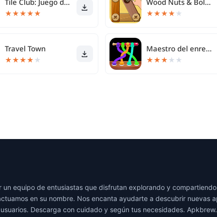
Tile Club: Juego de emparejar
Wood Nuts & Bolts Puzzle
★
★
★
★
★
★
★
★
★
★
Travel Town
Maestro del enredo 3D
★
★
★
★
★
★
★
★
★
★
 un equipo de entusiastas que disfrutan explorando y compartiendo 
actuamos en su nombre. Nos encanta ayudarte a descubrir nuevas ap
s usuarios. Descarga con cuidado y según tus necesidades. Apkbrew.