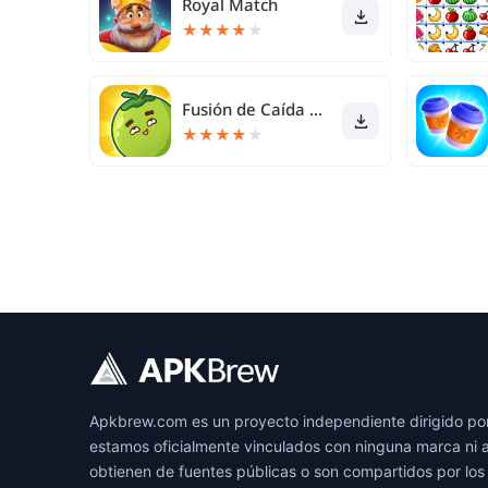
Royal Match
★
★
★
★
★
Fusión de Caída de Frutas
★
★
★
★
★
Apkbrew.com es un proyecto independiente dirigido por
estamos oficialmente vinculados con ninguna marca ni 
obtienen de fuentes públicas o son compartidos por lo