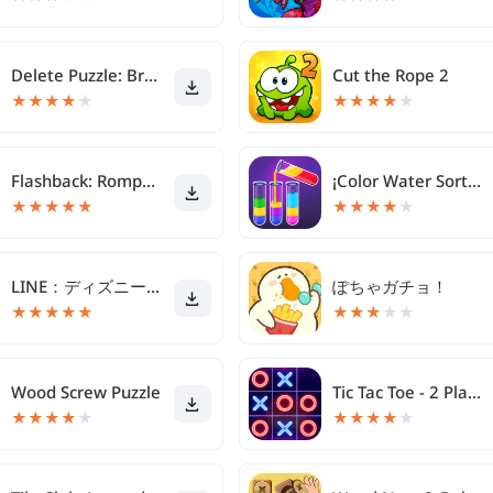
Delete Puzzle: Brain Games
Cut the Rope 2
★
★
★
★
★
★
★
★
★
★
Flashback: Rompecabezas
¡Color Water Sort Wood Puzzle
★
★
★
★
★
★
★
★
★
★
LINE：ディズニー ツムツム
ぽちゃガチョ！
★
★
★
★
★
★
★
★
★
★
Wood Screw Puzzle
Tic Tac Toe - 2 Player XO
★
★
★
★
★
★
★
★
★
★