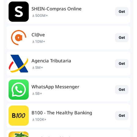
SHEIN-Compras Online
Get
500M+
Cl@ve
Get
10M+
Agencia Tributaria
Get
5M+
WhatsApp Messenger
Get
5B+
B100 - The Healthy Banking
Get
100K+