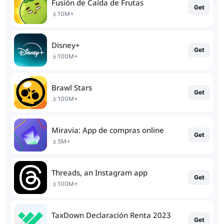
Fusión de Caída de Frutas
Get
10M+
Disney+
Get
100M+
Brawl Stars
Get
100M+
Miravia: App de compras online
Get
5M+
Threads, an Instagram app
Get
100M+
TaxDown Declaración Renta 2023
Get