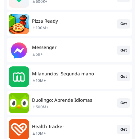
500K+
Pizza Ready
Get
100M+
Messenger
Get
5B+
Milanuncios: Segunda mano
Get
10M+
Duolingo: Aprende Idiomas
Get
500M+
Health Tracker
Get
10M+