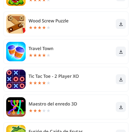
Wood Screw Puzzle
★
★
★
★
★
Travel Town
★
★
★
★
★
Tic Tac Toe - 2 Player XO
★
★
★
★
★
Maestro del enredo 3D
★
★
★
★
★
Fusión de Caída de Frutas