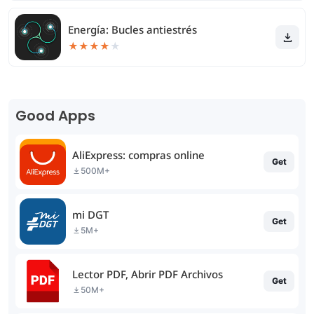
Energía: Bucles antiestrés
★
★
★
★
★
Good Apps
AliExpress: compras online
Get
500M+
mi DGT
Get
5M+
Lector PDF, Abrir PDF Archivos
Get
50M+