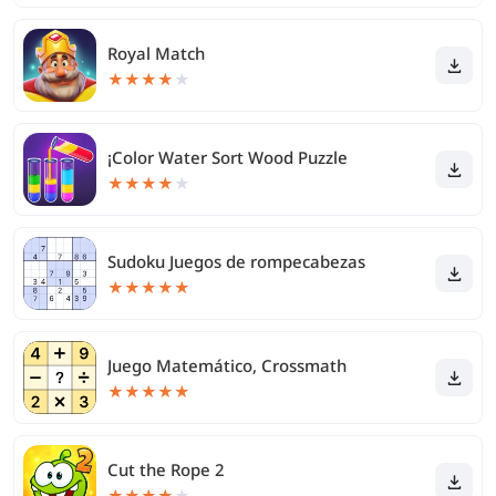
Royal Match
★
★
★
★
★
¡Color Water Sort Wood Puzzle
★
★
★
★
★
Sudoku Juegos de rompecabezas
★
★
★
★
★
Juego Matemático, Crossmath
★
★
★
★
★
Cut the Rope 2
★
★
★
★
★