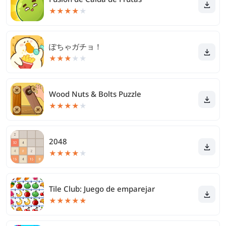
★
★
★
★
★
ぽちゃガチョ！
★
★
★
★
★
Wood Nuts & Bolts Puzzle
★
★
★
★
★
2048
★
★
★
★
★
Tile Club: Juego de emparejar
★
★
★
★
★