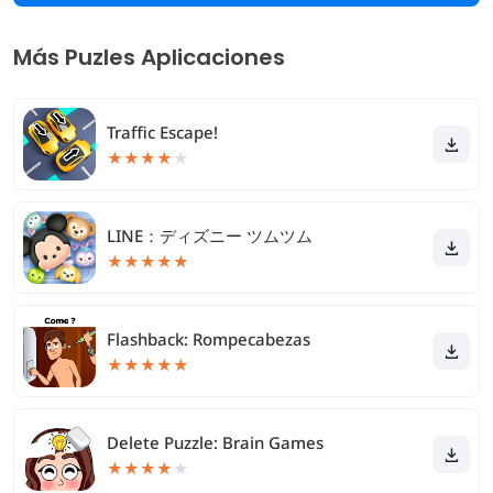
Más Puzles Aplicaciones
Traffic Escape!
★
★
★
★
★
LINE：ディズニー ツムツム
★
★
★
★
★
Flashback: Rompecabezas
★
★
★
★
★
Delete Puzzle: Brain Games
★
★
★
★
★