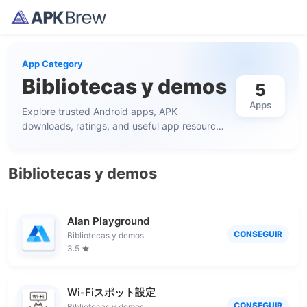
App Category
Bibliotecas y demos
5
Apps
Explore trusted Android apps, APK
downloads, ratings, and useful app resources
in this category.
Bibliotecas y demos
Alan Playground
CONSEGUIR
Bibliotecas y demos
3.5
Wi-Fiスポット設定
CONSEGUIR
Bibliotecas y demos