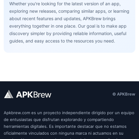
Whether you're looking for the latest version of an app,
exploring new releases, comparing similar apps, or learning
about recent features and updates, APKBrew brings
everything together in one place. Our goal is to make app
discovery simpler by providing reliable information, useful
guides, and easy access to the resources you need.
© APKBrew
Apkbrew.com es un proyecto independiente dirigido por un equipo
de entusiastas que disfrutan explorando y compartiendo
herramientas digitales. Es importante destacar que no estamos
oficialmente vinculados con ninguna marca ni actuamos en su