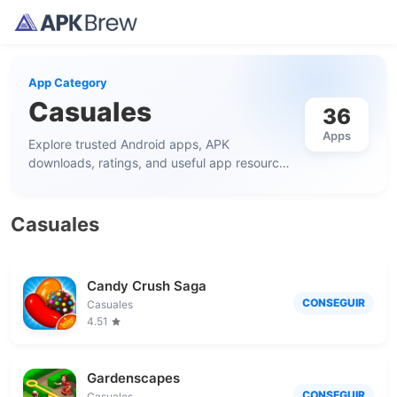
App Category
Casuales
36
Apps
Explore trusted Android apps, APK
downloads, ratings, and useful app resources
in this category.
Casuales
Candy Crush Saga
CONSEGUIR
Casuales
4.51
Gardenscapes
CONSEGUIR
Casuales